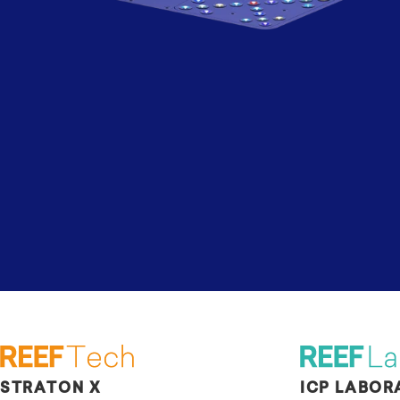
STRATON X
ICP LABOR