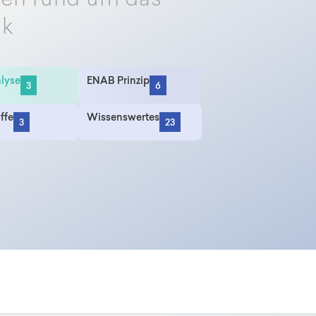
nen rund um das
ik
lyse
ENAB Prinzip
3
6
ffe
Wissenswertes
3
23