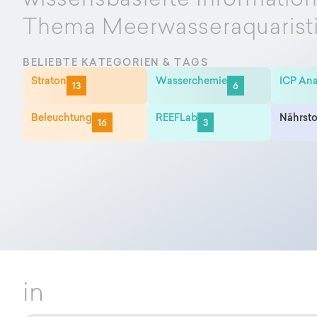
wissensbasierte Informatio
Thema Meerwasseraquarist
BELIEBTE KATEGORIEN & TAGS
Straton
Wasserchemie
ICP Ana
13
6
Beleuchtung
REEFLab
Nährsto
16
3
in