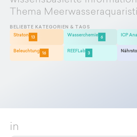
wissensbasierte Informatio
Thema Meerwasseraquarist
BELIEBTE KATEGORIEN & TAGS
Straton
Wasserchemie
ICP Ana
13
6
Beleuchtung
REEFLab
Nährsto
16
3
in