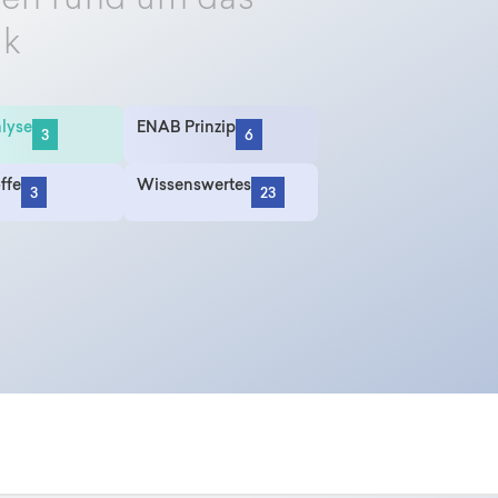
nen rund um das
ik
lyse
ENAB Prinzip
3
6
ffe
Wissenswertes
3
23