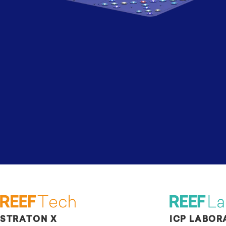
STRATON X
ICP LABOR