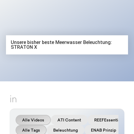
Das neueste Video
Unsere bisher beste Meerwasser Beleuchtung:
STRATON X
in
Alle Videos
ATI Content
REEFEssentials
Alle Tags
Beleuchtung
ENAB Prinzip
F