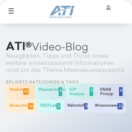
☰
ATI®
Video-Blog
Neuigkeiten, Tipps und Tricks sowie
weitere wissensbasierte Informationen
rund um das Thema Meerwasseraquaristik
BELIEBTE KATEGORIEN & TAGS
Straton
Wasserchemie
ICP
ENAB
6
3
6
13
Analyse
Prinzip
Beleuchtung
REEFLab
Nährstoffe
Wissenswertes
16
3
3
23