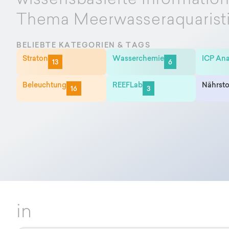
wissensbasierte Informatio
Thema Meerwasseraquarist
BELIEBTE KATEGORIEN & TAGS
Straton
Wasserchemie
ICP Ana
13
6
Beleuchtung
REEFLab
Nährsto
16
3
in