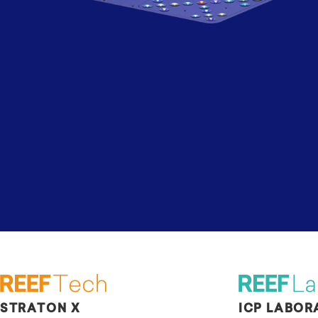
STRATON X
ICP LABOR