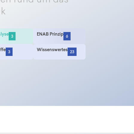
nen rund um das
ik
lyse
ENAB Prinzip
3
6
ffe
Wissenswertes
3
23